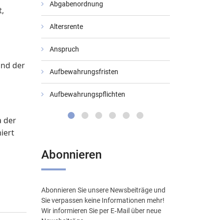
Abgabenordnung
Bundesarbeit
,
Altersrente
Bundesfinan
Anspruch
Bundessozial
und der
Aufbewahrungsfristen
Datenschutz
Aufbewahrungspflichten
Digitale Verw
a der
iert
Abonnieren
Abonnieren Sie unsere Newsbeiträge und
Sie verpassen keine Informationen mehr!
Wir informieren Sie per E‑Mail über neue