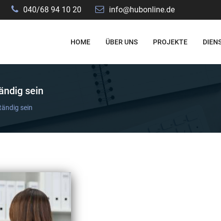
040/68 94 10 20
info@hubonline.de
HOME
ÜBER UNS
PROJEKTE
DIEN
ändig sein
tändig sein