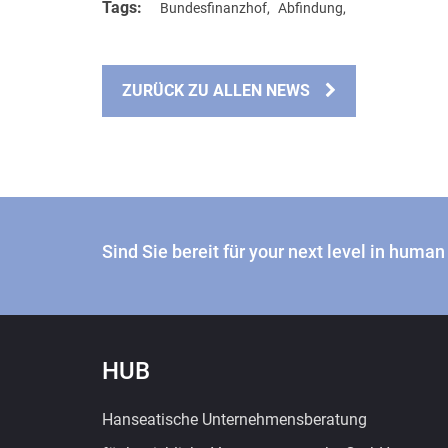
Tags:
Bundesfinanzhof
,
Abfindung
,
ZURÜCK ZU ALLEN NEWS
Sind Sie bereit für your next level in huma
HUB
Hanseatische Unternehmensberatung