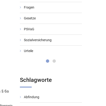
Fragen
Gesetze
PSVaG
Sozialversicherung
Urteile
Schlagworte
 § 6a
Abfindung
BMF-Schreib
allgemein