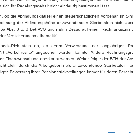
sich ihr Regelungsgehalt nicht eindeutig bestimmen lässt.
en, ob die Abfindungsklausel einen steuerschädlichen Vorbehalt im Si
rechnung der Abfindungshöhe anzuwendenden Sterbetafeln nicht ausd
§ 6a Abs. 3 S. 3 BetrAVG und nahm Bezug auf einen Rechnungszinsf
der Versicherungsmathematik“.
eck-Richttafeln ab, da deren Verwendung der langjährigen Pr
 Art „Verkehrssitte“ angesehen werden könnte. Andere Rechnungsgr
r Finanzverwaltung anerkannt werden. Weiter folgte der BFH der Ans
ichttafeln durch die Arbeitgeberin als anzuwendende Sterbetafeln
fe
aligen Bewertung ihrer Pensionsrückstellungen immer für deren Berec