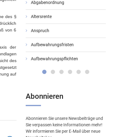
Abgabenordnung
Bundesarbeit
nne des §
Altersrente
Bundesfinan
rücklich
uß von 6
Anspruch
Bundessozial
Aufbewahrungsfristen
Datenschutz
axis der
undlagen
Aufbewahrungspflichten
Digitale Verw
icht des
stgesetzt
hnung auf
Abonnieren
Abonnieren Sie unsere Newsbeiträge und
Sie verpassen keine Informationen mehr!
Wir informieren Sie per E‑Mail über neue