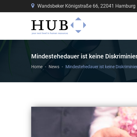
Wandsbeker Königstraße 66, 22041 Hamburg
Mindestehedauer ist keine Diskriminie
Home
News
Mindestehedauer ist keine Diskrimini