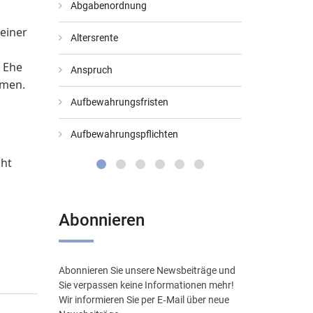
Abgabenordnung
Bundesarbeit
einer
Altersrente
Bundesfinan
 Ehe
Anspruch
Bundessozial
hmen.
Aufbewahrungsfristen
Datenschutz
Aufbewahrungspflichten
Digitale Verw
cht
Abonnieren
Abonnieren Sie unsere Newsbeiträge und
Sie verpassen keine Informationen mehr!
Wir informieren Sie per E‑Mail über neue