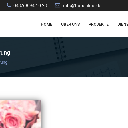
040/68 94 10 20
info@hubonline.de
HOME
ÜBER UNS
PROJEKTE
DIEN
rung
erung