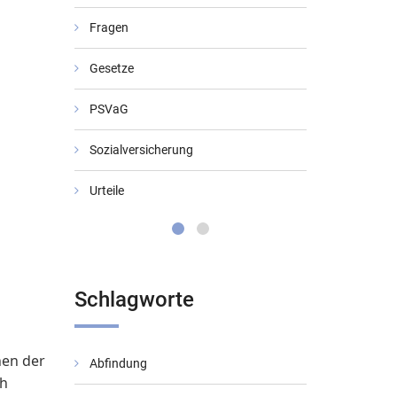
Fragen
Gesetze
PSVaG
Sozialversicherung
Urteile
Schlagworte
hen der
Abfindung
BMF-Schreib
ch