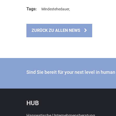
Tags:
Mindestehedauer
,
ZURÜCK ZU ALLEN NEWS
Sind Sie bereit für your next level in huma
HUB
Hanseatische Unternehmensberatung